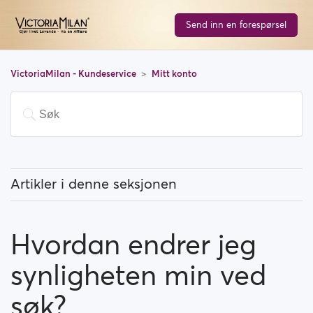
Send inn en forespørsel
VictoriaMilan - Kundeservice
Mitt konto
Artikler i denne seksjonen
Hvordan endrer jeg e-postadressen min?
Hvordan endrer jeg
Hvordan endrer jeg passordet mitt?
synligheten min ved
Hvordan endrer profilinformasjonen min?
søk?