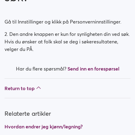
Hvordan endrer jeg kjønn/legning?
Hvordan deaktiverer jeg kontoen min?
Gå til Innstillinger og klikk på Personverninnstillinger.
Hvordan endrer jeg synligheten min ved søk?
2. Den andre knappen er kun for synligheten din ved søk.
Hvis du ønsker at folk skal se deg i søkeresultatene,
Hvordan endrer jeg synligheten min på nett?
velger du PÅ.
Hvordan endrer jeg alderen min?
Har du flere spørsmål?
Send inn en forespørsel
Hvordan endrer jeg brukernavnet mitt?
Return to top
Relaterte artikler
Hvordan endrer jeg kjønn/legning?