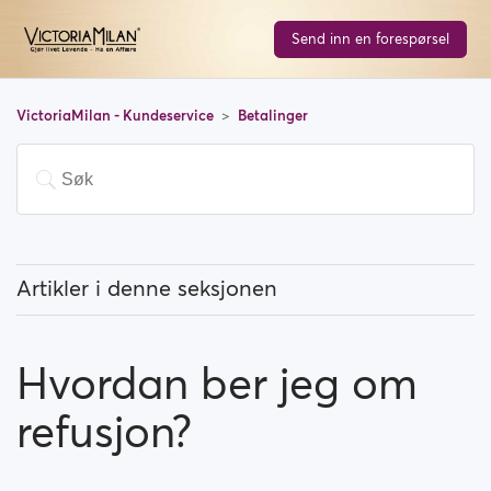
Send inn en forespørsel
VictoriaMilan - Kundeservice
Betalinger
Artikler i denne seksjonen
Må jeg betale for å bruke nettsiden?
Hvordan ber jeg om
Hvordan oppgraderer jeg kontoen min?
refusjon?
Hvilke betalingsmåter kan jeg bruke?