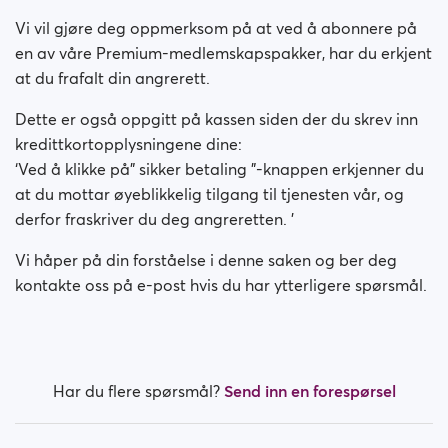
Er betalingen min sikker?
Vi vil gjøre deg oppmerksom på at ved å abonnere på
Betales medlemskapet mitt månedlig?
en av våre Premium-medlemskapspakker, har du erkjent
at du frafalt din angrerett.
Hvordan slår jeg av automatisk fornyelse?
Dette er også oppgitt på kassen siden der du skrev inn
kredittkortopplysningene dine:
Har du hatt problemer med å kjøpe medlemskap?
‘Ved å klikke på" sikker betaling "-knappen erkjenner du
at du mottar øyeblikkelig tilgang til tjenesten vår, og
Hvordan ber jeg om refusjon?
derfor fraskriver du deg angreretten. '
Jeg kan ikke betale / Kort blir avvist
Vi håper på din forståelse i denne saken og ber deg
kontakte oss på e-post hvis du har ytterligere spørsmål.
Betalt men fikk ikke premium (Neteller / ApplePay /
GooglePay)
Hvordan avslutte abonnementet i tilfelle Apple-
betaling?
Har du flere spørsmål?
Send inn en forespørsel